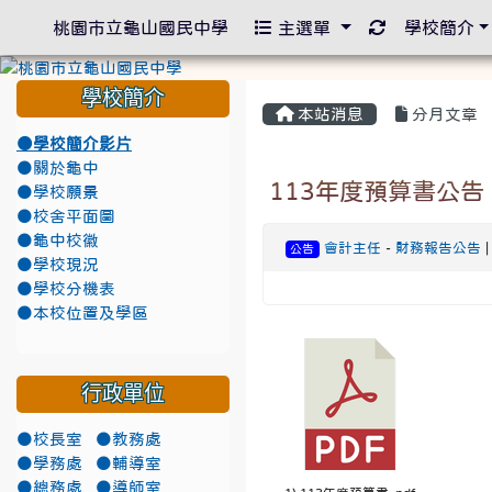
重新取得佈景
桃園市立龜山國民中學
主選單
學校簡介
學校簡介
本站消息
分月文章
●學校簡介影片
●關於龜中
113年度預算書公告
●學校願景
●校舍平面圖
●龜中校徽
會計主任
-
財務報告公告
|
公告
●學校現況
●學校分機表
●本校位置及學區
行政單位
●校長室
●教務處
●學務處
●輔導室
●總務處
●導師室