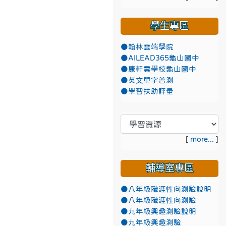
學生專區
●翰林雲端學院
●AILEAD365龜山國中
●康軒雲學校龜山國中
●英文單字普測
●學習扶助評量
[
more...
]
輔導室專區
●八年級職涯性向測驗說明
●八年級職涯性向測驗
●九年級興趣測驗說明
●九年級興趣測驗