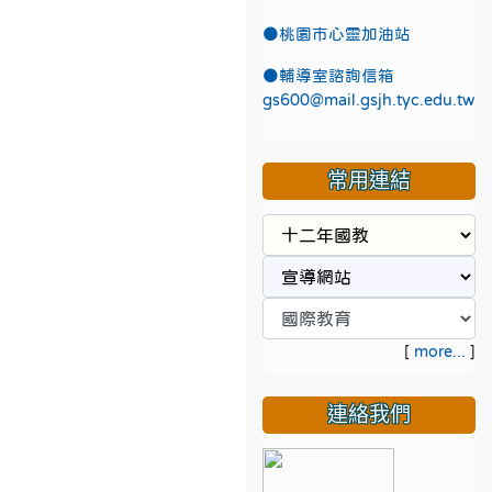
●
桃園市心靈加油站
●
輔導室諮詢信箱
gs600@mail.gsjh.tyc.edu.tw
常用連結
[
more...
]
連絡我們