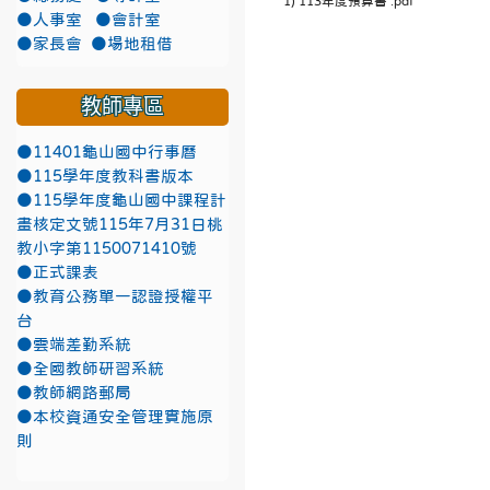
1) 113年度預算書 .pdf
●人事室
●會計室
●家長會
●場地租借
教師專區
●11401龜山國中行事曆
●115學年度教科書版本
●115學年度龜山國中課程計
畫核定文號115年7月31日桃
教小字第1150071410號
●正式課表
●教育公務單一認證授權平
台
●雲端差勤系統
●全國教師研習系統
●教師網路郵局
●本校資通安全管理實施原
則