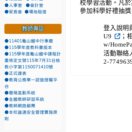
校學習活動。凡於
●人事室
●會計室
參加科學好禮抽獎
●家長會
●場地租借
登入說明與報名
教師專區
U9
；相
●11401龜山國中行事曆
w/HomePa
●115學年度教科書版本
活動聯絡
●115學年度龜山國中課程計
2-77496
畫核定文號115年7月31日桃
教小字第1150071410號
●正式課表
●教育公務單一認證授權平
台
●雲端差勤系統
●全國教師研習系統
●教師網路郵局
●本校資通安全管理實施原
則