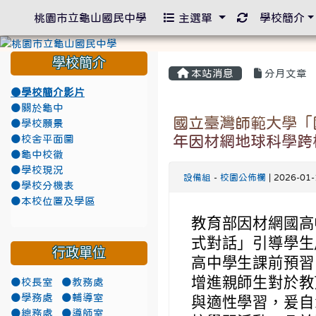
重新取得佈景
桃園市立龜山國民中學
主選單
學校簡介
學校簡介
本站消息
分月文章
●學校簡介影片
●關於龜中
國立臺灣師範大學「
●學校願景
年因材網地球科學跨
●校舍平面圖
●龜中校徽
●學校現況
設備組
-
校園公佈欄
| 2026-01
●學校分機表
●本校位置及學區
教育部因材網國高
式對話」引導學生
行政單位
高中學生課前預習
增進親師生對於教
●校長室
●教務處
●學務處
●輔導室
與適性學習，爰自1
●總務處
●導師室