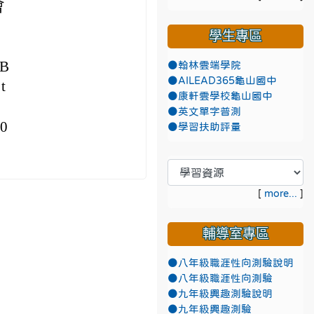
會
學生專區
5B
●翰林雲端學院
●AILEAD365龜山國中
t
●康軒雲學校龜山國中
●英文單字普測
0
●學習扶助評量
[
more...
]
輔導室專區
●八年級職涯性向測驗說明
●八年級職涯性向測驗
●九年級興趣測驗說明
●九年級興趣測驗