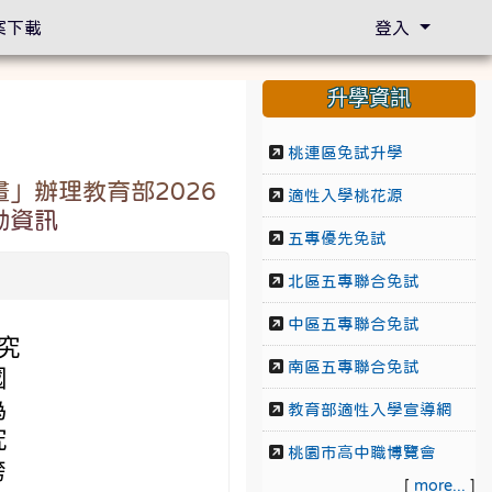
案下載
登入
升學資訊
桃連區免試升學
」辦理教育部2026
適性入學桃花源
動資訊
五專優先免試
北區五專聯合免試
中區五專聯合免試
究
南區五專聯合免試
國
為
教育部適性入學宣導網
究
桃園市高中職博覽會
跨
[
more...
]