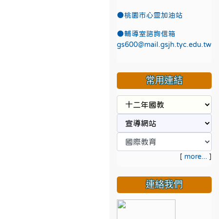
●
桃園市心靈加油站
●
輔導室諮詢信箱
gs600@mail.gsjh.tyc.edu.tw
常用連結
[
more...
]
連絡我們