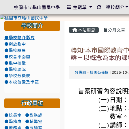
重新取得佈景
桃園市立龜山國民中學
主選單
學校簡介
學校簡介
本站消息
分月文章
●學校簡介影片
●關於龜中
轉知:本市國際教育
●學校願景
群－以概念為本的課
●校舍平面圖
●龜中校徽
●學校現況
設備組
-
校園公佈欄
| 2025-10
●學校分機表
●本校位置及學區
旨案研習內容說明
(一)
日期：
行政單位
(二)
地點：
●校長室
●教務處
教室。
●學務處
●輔導室
(三)
講師：
●總務處
●導師室