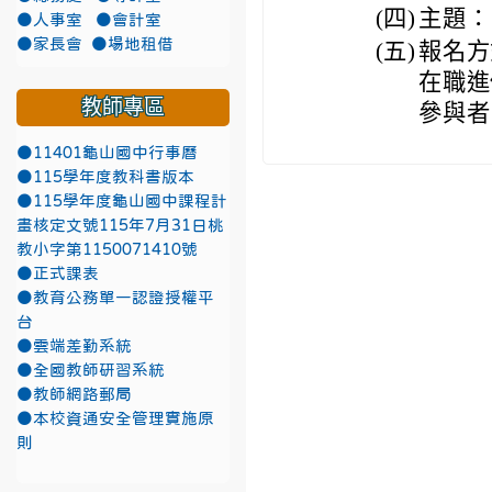
(四)
主題：
●人事室
●會計室
●家長會
●場地租借
(五)
報名方
在職進
教師專區
參與者
●11401龜山國中行事曆
●115學年度教科書版本
●115學年度龜山國中課程計
畫核定文號115年7月31日桃
教小字第1150071410號
●正式課表
●教育公務單一認證授權平
台
●雲端差勤系統
●全國教師研習系統
●教師網路郵局
●本校資通安全管理實施原
則