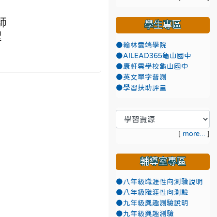
師
學生專區
程
●翰林雲端學院
●AILEAD365龜山國中
●康軒雲學校龜山國中
●英文單字普測
●學習扶助評量
[
more...
]
輔導室專區
●八年級職涯性向測驗說明
●八年級職涯性向測驗
●九年級興趣測驗說明
●九年級興趣測驗