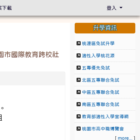
案下載
登入
升學資訊
桃連區免試升學
園市國際教育跨校社
適性入學桃花源
五專優先免試
北區五專聯合免試
中區五專聯合免試
南區五專聯合免試
分。
組
教育部適性入學宣導網
桃園市高中職博覽會
[
more...
]