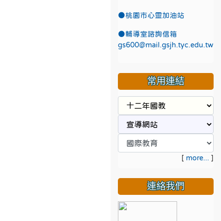
●
桃園市心靈加油站
●
輔導室諮詢信箱
gs600@mail.gsjh.tyc.edu.tw
常用連結
[
more...
]
連絡我們