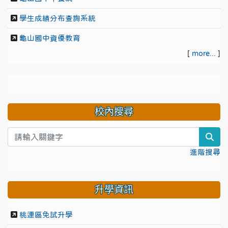
學生成績分布查詢系統
龜山國中資優教育
[
more...
]
校內搜尋
sea
進階搜尋
升學資訊
桃連區免試升學