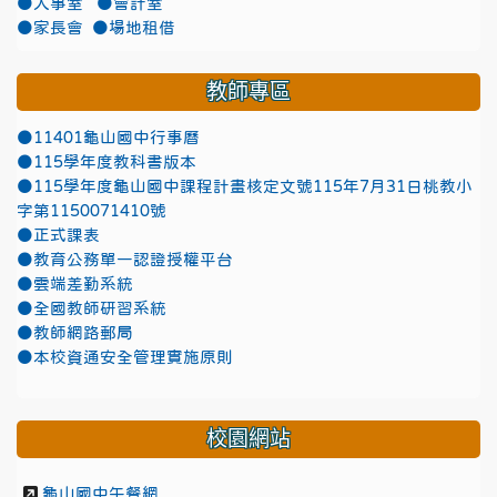
●人事室
●會計室
●家長會
●場地租借
教師專區
●11401龜山國中行事曆
●115學年度教科書版本
●115學年度龜山國中課程計畫核定文號115年7月31日桃教小
字第1150071410號
●正式課表
●教育公務單一認證授權平台
●雲端差勤系統
●全國教師研習系統
●教師網路郵局
●本校資通安全管理實施原則
校園網站
龜山國中午餐網