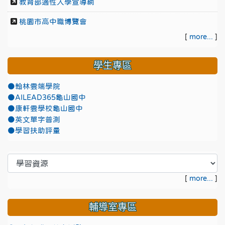
教育部適性入學宣導網
桃園市高中職博覽會
[
more...
]
學生專區
●翰林雲端學院
●AILEAD365龜山國中
●康軒雲學校龜山國中
●英文單字普測
●學習扶助評量
[
more...
]
輔導室專區