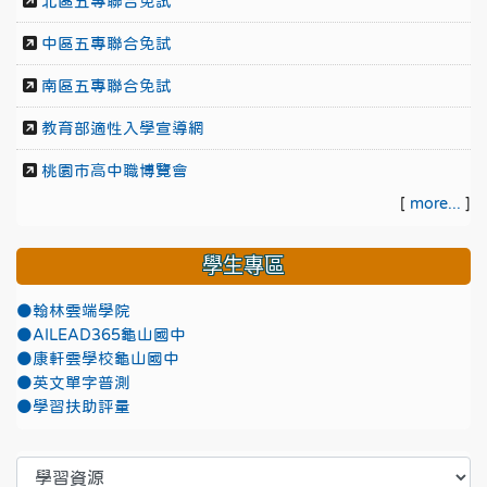
北區五專聯合免試
中區五專聯合免試
南區五專聯合免試
教育部適性入學宣導網
桃園市高中職博覽會
[
more...
]
學生專區
●翰林雲端學院
●AILEAD365龜山國中
●康軒雲學校龜山國中
●英文單字普測
●學習扶助評量