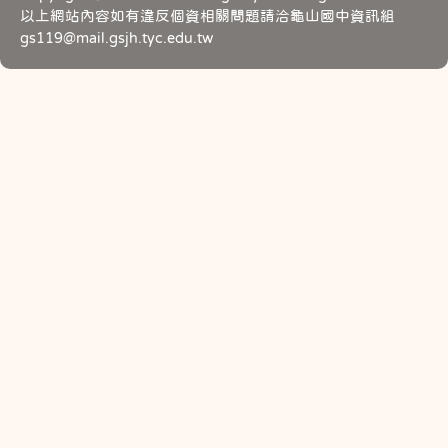
以上網站內容如有違反個資相關問題請洽龜山國中資訊組
gs119@mail.gsjh.tyc.edu.tw