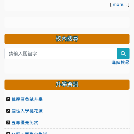
[
more...
]
校內搜尋
sea
進階搜尋
升學資訊
桃連區免試升學
適性入學桃花源
五專優先免試