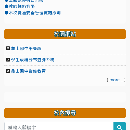
●全國教師研習系統
●教師網路郵局
●本校資通安全管理實施原則
校園網站
龜山國中午餐網
學生成績分布查詢系統
龜山國中資優教育
[
more...
]
校內搜尋
sea