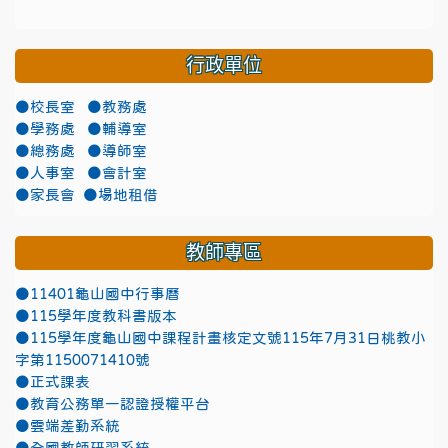
行政單位
●校長室
●教務處
●學務處
●輔導室
●總務處
●導師室
●人事室
●會計室
●家長會
●場地租借
教師專區
●11401龜山國中行事曆
●115學年度教科書版本
●115學年度龜山國中課程計畫核定文號115年7月31日桃教小
字第1150071410號
●正式課表
●教育公務單一認證授權平台
●雲端差勤系統