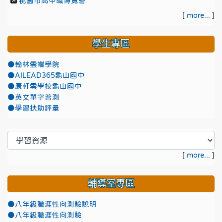
桃園市高中職博覽會
[
more...
]
學生專區
●翰林雲端學院
●AILEAD365龜山國中
●康軒雲學校龜山國中
●英文單字普測
●學習扶助評量
[
more...
]
輔導室專區
●八年級職涯性向測驗說明
●八年級職涯性向測驗