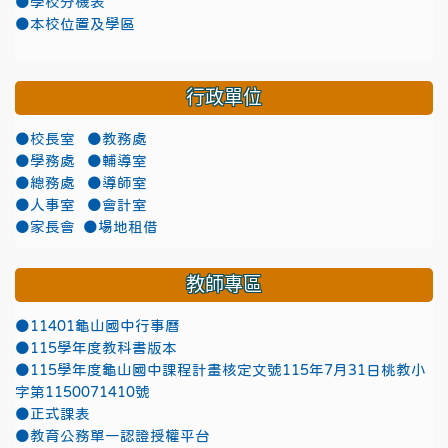
●學校分機表
●本校位置及學區
行政單位
●校長室
●教務處
●學務處
●輔導室
●總務處
●導師室
●人事室
●會計室
●家長會
●場地租借
教師專區
●11401龜山國中行事曆
●115學年度教科書版本
●115學年度龜山國中課程計畫核定文號115年7月31日桃教小
字第1150071410號
●正式課表
●教育公務單一認證授權平台