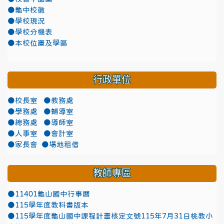
●龜中校徽
●學校現況
●學校分機表
●本校位置及學區
行政單位
●校長室
●教務處
●學務處
●輔導室
●總務處
●導師室
●人事室
●會計室
●家長會
●場地租借
教師專區
●11401龜山國中行事曆
●115學年度教科書版本
●115學年度龜山國中課程計畫核定文號115年7月31日桃教小