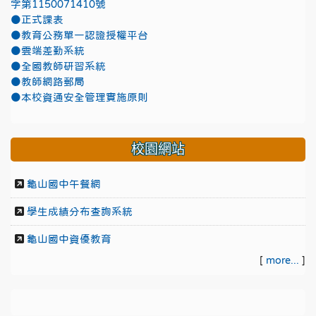
字第1150071410號
●正式課表
●教育公務單一認證授權平台
●雲端差勤系統
●全國教師研習系統
●教師網路郵局
●本校資通安全管理實施原則
校園網站
龜山國中午餐網
學生成績分布查詢系統
龜山國中資優教育
[
more...
]