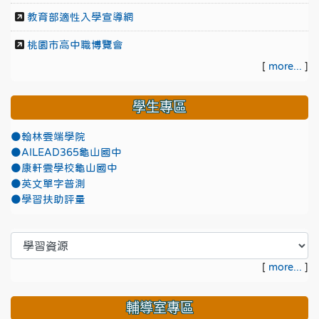
教育部適性入學宣導網
桃園市高中職博覽會
[
more...
]
學生專區
●翰林雲端學院
●AILEAD365龜山國中
●康軒雲學校龜山國中
●英文單字普測
●學習扶助評量
[
more...
]
輔導室專區