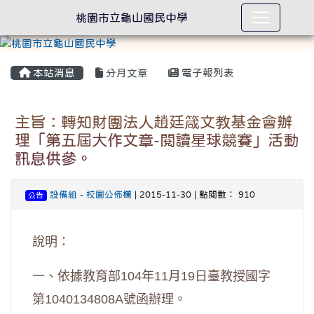
桃園市立龜山國民中學
本站消息
分月文章
電子報列表
主旨：轉知財團法人趙廷箴文教基金會辦
理「第五屆大作文章-閱讀星球競賽」活動
訊息供參。
設備組
-
校園公佈欄
| 2015-11-30 | 點閱數： 910
公告
說明：
一、依據教育部
104
年
11
月
19
日臺教授國字
第
1040134808A
號函辦理。