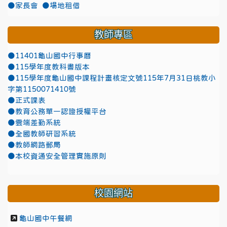
●家長會
●場地租借
教師專區
●11401龜山國中行事曆
●115學年度教科書版本
●115學年度龜山國中課程計畫核定文號115年7月31日桃教小
字第1150071410號
●正式課表
●教育公務單一認證授權平台
●雲端差勤系統
●全國教師研習系統
●教師網路郵局
●本校資通安全管理實施原則
校園網站
龜山國中午餐網