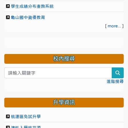
學生成績分布查詢系統
龜山國中資優教育
[
more...
]
校內搜尋
sea
進階搜尋
升學資訊
桃連區免試升學
適性入學桃花源