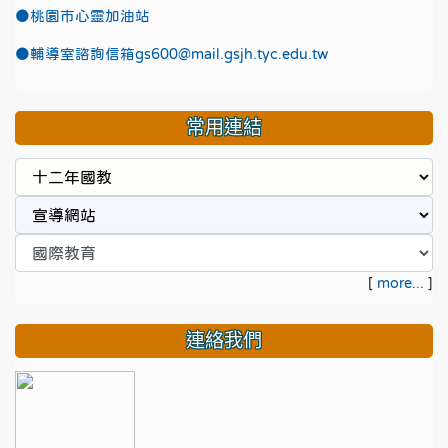
●
桃園市心靈加油站
●
輔導室諮詢信箱gs600@mail.gsjh.tyc.edu.tw
常用連結
[
more...
]
連絡我們