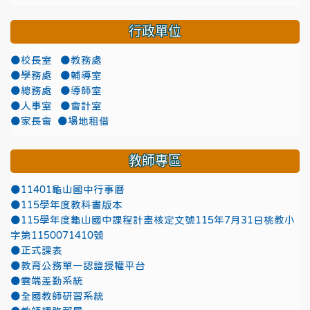
行政單位
●校長室
●教務處
●學務處
●輔導室
●總務處
●導師室
●人事室
●會計室
●家長會
●場地租借
教師專區
●11401龜山國中行事曆
●115學年度教科書版本
●115學年度龜山國中課程計畫核定文號115年7月31日桃教小
字第1150071410號
●正式課表
●教育公務單一認證授權平台
●雲端差勤系統
●全國教師研習系統