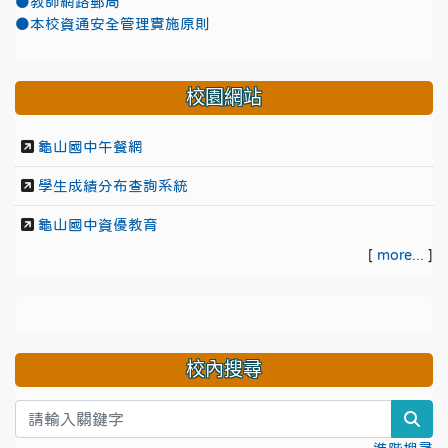
●教師網路郵局
●本校資通安全管理實施原則
校園網站
龜山國中午餐網
學生成績分布查詢系統
龜山國中資優教育
[
more...
]
校內搜尋
sea