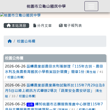
桃園市立龜山國民中學
本站消息
分月文章
電子報列表
回首頁
校園公佈欄
文章列表
校園公佈欄
2026-06-26
函轉農業部農田水利署辦理「115年古圳、農田
水利及食農教育國民小學教案設計競賽」簡章1份
(
衛生組
/ 41
/
校園公佈欄
)
2026-06-26
函轉農業部農業藥物試驗所於115年7月29日及8
月5日以線上視訊方式舉辦2場次「蔬果安全農安研習」
(
衛生
組
/ 33 /
校園公佈欄
)
2026-06-25
轉知桃園市志願服務推廣中心辦理115年7
公告
月份志願服務教育訓練課程一案
(
訓育組
/ 51 /
校園公佈欄
)