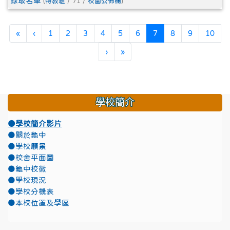
錄取名單
(
特教組
/ 71 /
校園公佈欄
)
第一頁
上一頁
(目前頁次)
«
‹
1
2
3
4
5
6
7
8
9
10
下一頁
最後頁
›
»
學校簡介
●學校簡介影片
●關於龜中
●學校願景
●校舍平面圖
●龜中校徽
●學校現況
●學校分機表
●本校位置及學區