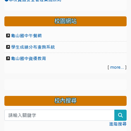
校園網站
龜山國中午餐網
學生成績分布查詢系統
龜山國中資優教育
[
more...
]
校內搜尋
sea
進階搜尋