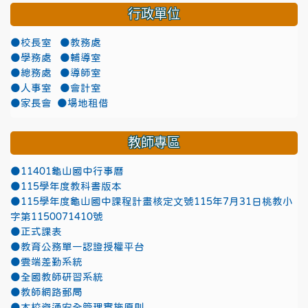
行政單位
●校長室
●教務處
●學務處
●輔導室
●總務處
●導師室
●人事室
●會計室
●家長會
●場地租借
教師專區
●11401龜山國中行事曆
●115學年度教科書版本
●115學年度龜山國中課程計畫核定文號115年7月31日桃教小
字第1150071410號
●正式課表
●教育公務單一認證授權平台
●雲端差勤系統
●全國教師研習系統
●教師網路郵局
●本校資通安全管理實施原則