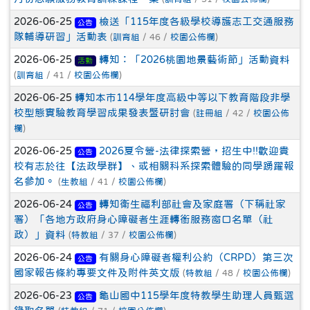
2026-06-25
檢送「115年度各級學校導護志工交通服務
公告
隊輔導研習」活動表
(
訓育組
/ 46 /
校園公佈欄
)
2026-06-25
轉知：「2026桃園地景藝術節」活動資料
活動
(
訓育組
/ 41 /
校園公佈欄
)
2026-06-25
轉知本市114學年度高級中等以下教育階段非學
校型態實驗教育學習成果發表暨研討會
(
註冊組
/ 42 /
校園公佈
欄
)
2026-06-25
2026夏令營-法律探索營，招生中!!歡迎貴
公告
校有志於往【法政學群】、或相關科系探索體驗的同學踴躍報
名參加。
(
生教組
/ 41 /
校園公佈欄
)
2026-06-24
轉知衛生福利部社會及家庭署（下稱社家
公告
署）「各地方政府身心障礙者生涯轉銜服務窗口名單（社
政）」資料
(
特教組
/ 37 /
校園公佈欄
)
2026-06-24
有關身心障礙者權利公約（CRPD）第三次
公告
國家報告條約專要文件及附件英文版
(
特教組
/ 48 /
校園公佈欄
)
2026-06-23
龜山國中115學年度特教學生助理人員甄選
公告