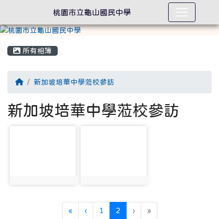
桃園市立龜山國民中學
所有相簿
回首頁
新加坡培華中學蒞校參訪
新加坡培華中學蒞校參訪
photo-2218
photo-2219
photo:2218
photo:2219
第一頁
上一頁
(目前頁次)
«
‹
1
2
›
»