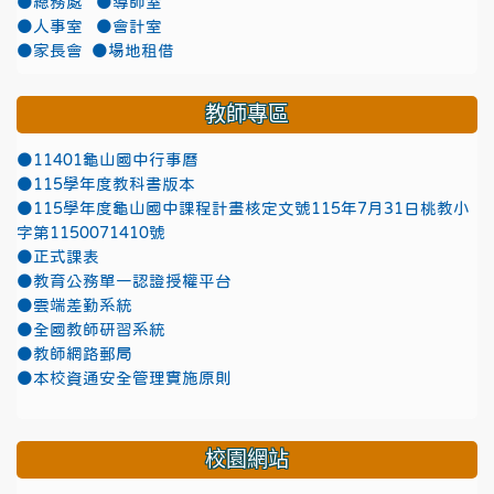
●總務處
●導師室
●人事室
●會計室
●家長會
●場地租借
教師專區
●11401龜山國中行事曆
●115學年度教科書版本
●115學年度龜山國中課程計畫核定文號115年7月31日桃教小
字第1150071410號
●正式課表
●教育公務單一認證授權平台
●雲端差勤系統
●全國教師研習系統
●教師網路郵局
●本校資通安全管理實施原則
校園網站