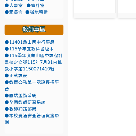
●人事室
●會計室
●家長會
●場地租借
photo:2213
photo:
教師專區
●11401龜山國中行事曆
●115學年度教科書版本
●115學年度龜山國中課程計
畫核定文號115年7月31日桃
教小字第1150071410號
●正式課表
●教育公務單一認證授權平
台
●雲端差勤系統
●全國教師研習系統
●教師網路郵局
●本校資通安全管理實施原
則