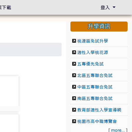
案下載
登入
升學資訊
桃連區免試升學
適性入學桃花源
五專優先免試
北區五專聯合免試
12
中區五專聯合免試
南區五專聯合免試
12
教育部適性入學宣導網
17
桃園市高中職博覽會
[
more...
]