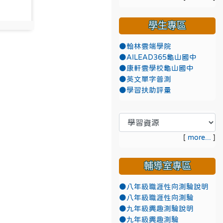
學生專區
17
●翰林雲端學院
●AILEAD365龜山國中
●康軒雲學校龜山國中
●英文單字普測
●學習扶助評量
[
more...
]
輔導室專區
●八年級職涯性向測驗說明
●八年級職涯性向測驗
●九年級興趣測驗說明
●九年級興趣測驗