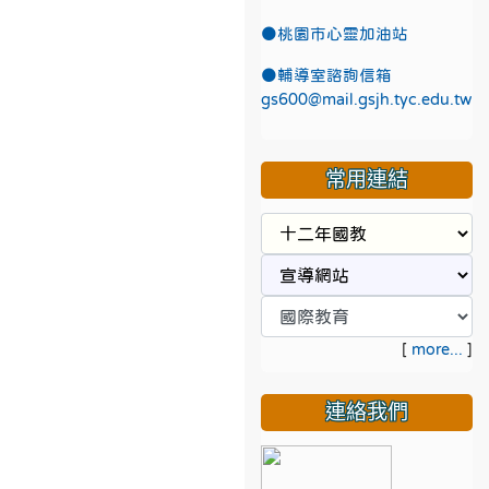
●
桃園市心靈加油站
●
輔導室諮詢信箱
gs600@mail.gsjh.tyc.edu.tw
常用連結
[
more...
]
連絡我們