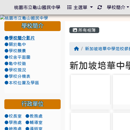
重新取得佈景
桃園市立龜山國民中學
主選單
學校簡介
學校簡介
所有相簿
●學校簡介影片
●關於龜中
回首頁
新加坡培華中學蒞校參
●學校願景
●校舍平面圖
新加坡培華中
●龜中校徽
●學校現況
●學校分機表
photo-2208
photo-
●本校位置及學區
行政單位
photo:2208
photo:
●校長室
●教務處
photo-2213
photo-
●學務處
●輔導室
●總務處
●導師室