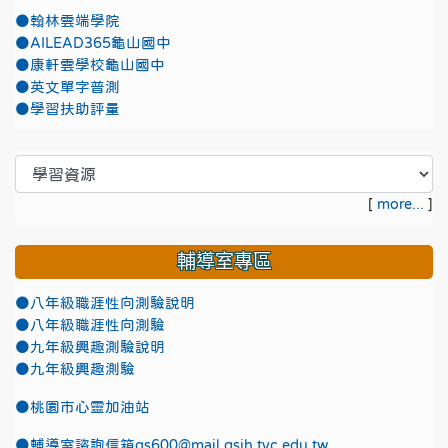
●翰林雲端學院
●AILEAD365龜山國中
●康軒雲學校龜山國中
●英文單字普測
●學習扶助評量
[
more...
]
輔導室專區
●八年級職涯性向測驗說明
●八年級職涯性向測驗
●九年級興趣測驗說明
●九年級興趣測驗
●
桃園市心靈加油站
●
輔導室諮詢信箱gs600@mail.gsjh.tyc.edu.tw