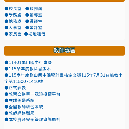
●校長室
●教務處
●學務處
●輔導室
●總務處
●導師室
●人事室
●會計室
●家長會
●場地租借
教師專區
●11401龜山國中行事曆
●115學年度教科書版本
●115學年度龜山國中課程計畫核定文號115年7月31日桃教小
字第1150071410號
●正式課表
●教育公務單一認證授權平台
●雲端差勤系統
●全國教師研習系統
●教師網路郵局
●本校資通安全管理實施原則