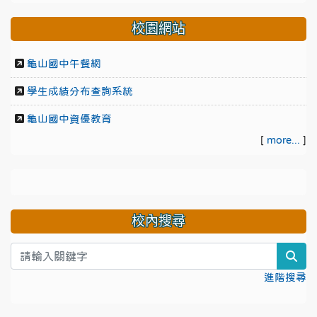
校園網站
龜山國中午餐網
學生成績分布查詢系統
龜山國中資優教育
[
more...
]
校內搜尋
sea
進階搜尋