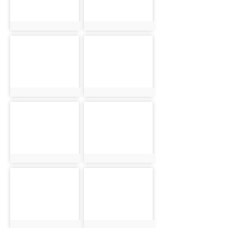
photo:2159
photo:2160
photo-2161
photo-2162
photo:2161
photo:2162
photo-2163
photo-2164
photo:2163
photo:2164
photo-2165
photo-2166
photo:2165
photo:2166