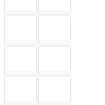
photo:2149
photo:2150
photo-2151
photo-2152
photo:2151
photo:2152
photo-2153
photo-2154
photo:2153
photo:2154
photo-2155
photo-2156
photo:2155
photo:2156