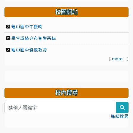
校園網站
龜山國中午餐網
學生成績分布查詢系統
龜山國中資優教育
[
more...
]
校內搜尋
sea
進階搜尋