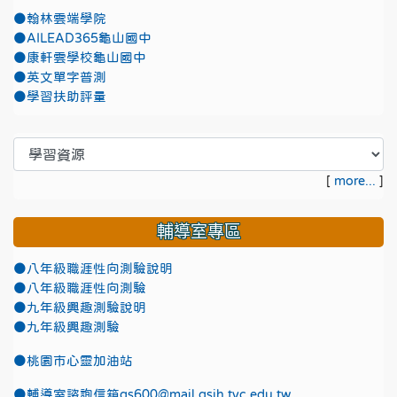
●翰林雲端學院
●AILEAD365龜山國中
●康軒雲學校龜山國中
●英文單字普測
●學習扶助評量
[
more...
]
輔導室專區
●八年級職涯性向測驗說明
●八年級職涯性向測驗
●九年級興趣測驗說明
●九年級興趣測驗
●
桃園市心靈加油站
●
輔導室諮詢信箱gs600@mail.gsjh.tyc.edu.tw