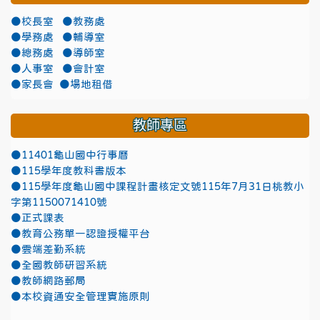
●校長室
●教務處
●學務處
●輔導室
●總務處
●導師室
●人事室
●會計室
●家長會
●場地租借
教師專區
●11401龜山國中行事曆
●115學年度教科書版本
●115學年度龜山國中課程計畫核定文號115年7月31日桃教小
字第1150071410號
●正式課表
●教育公務單一認證授權平台
●雲端差勤系統
●全國教師研習系統
●教師網路郵局
●本校資通安全管理實施原則