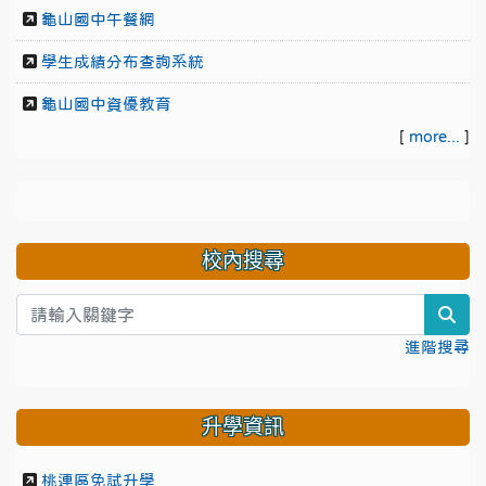
龜山國中午餐網
學生成績分布查詢系統
龜山國中資優教育
[
more...
]
校內搜尋
sea
進階搜尋
升學資訊
桃連區免試升學