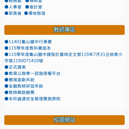
●總務處
●導師室
●人事室
●會計室
●家長會
●場地租借
教師專區
●11401龜山國中行事曆
●115學年度教科書版本
●115學年度龜山國中課程計畫核定文號115年7月31日桃教小
字第1150071410號
●正式課表
●教育公務單一認證授權平台
●雲端差勤系統
●全國教師研習系統
●教師網路郵局
●本校資通安全管理實施原則
校園網站