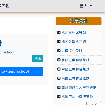
案下載
登入
升學資訊
桃連區免試升學
量
適性入學桃花源
五專優先免試
ac_school
列表
北區五專聯合免試
中區五專聯合免試
.tw/teac_school
南區五專聯合免試
教育部適性入學宣導網
桃園市高中職博覽會
[
more...
]