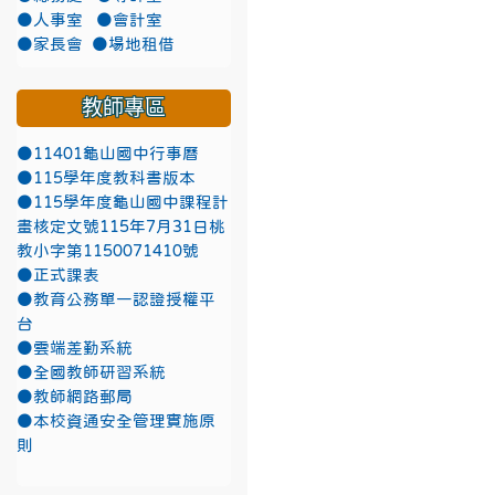
●人事室
●會計室
●家長會
●場地租借
教師專區
●11401龜山國中行事曆
●115學年度教科書版本
●115學年度龜山國中課程計
畫核定文號115年7月31日桃
教小字第1150071410號
●正式課表
●教育公務單一認證授權平
台
●雲端差勤系統
●全國教師研習系統
●教師網路郵局
●本校資通安全管理實施原
則