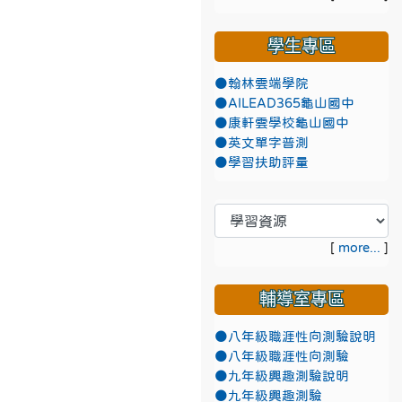
學生專區
●翰林雲端學院
●AILEAD365龜山國中
●康軒雲學校龜山國中
●英文單字普測
●學習扶助評量
[
more...
]
輔導室專區
●八年級職涯性向測驗說明
●八年級職涯性向測驗
●九年級興趣測驗說明
●九年級興趣測驗