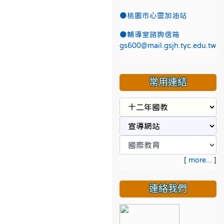
●
桃園市心靈加油站
●
輔導室諮詢信箱
gs600@mail.gsjh.tyc.edu.tw
常用連結
[
more...
]
連絡我們