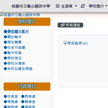
重新取得佈景
桃園市立龜山國民中學
主選單
學校簡介
學校簡介
所有連結
●學校簡介影片
●關於龜中
●學校願景
title:學習資
●校舍平面圖
●龜中校徽
●學校現況
●學校分機表
●本校位置及學區
行政單位
●校長室
●教務處
●學務處
●輔導室
●總務處
●導師室