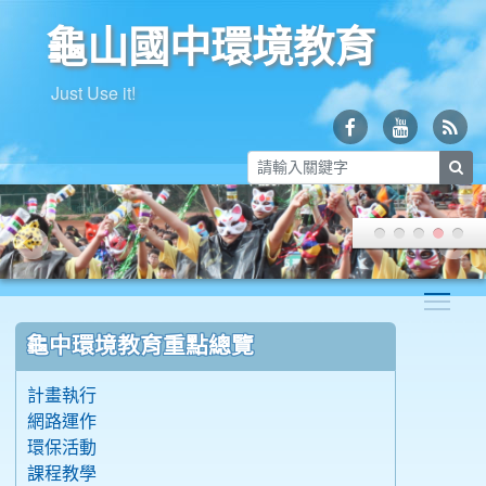
龜山國中環境教育
Just Use it!
sea
Togg
:::
龜中環境教育重點總覽
計畫執行
網路運作
環保活動
課程教學