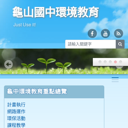
龜山國中環境教育
Just Use it!
sea
Togg
:::
龜中環境教育重點總覽
計畫執行
網路運作
環保活動
課程教學