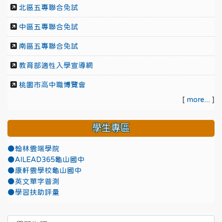
北區五專聯合免試
中區五專聯合免試
南區五專聯合免試
教育部適性入學宣導網
桃園市高中職博覽會
[
more...
]
學生專區
●翰林雲端學院
●AILEAD365龜山國中
●康軒雲學校龜山國中
●英文單字普測
●學習扶助評量