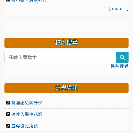
[
more...
]
校內搜尋
sea
進階搜尋
升學資訊
桃連區免試升學
適性入學桃花源
五專優先免試