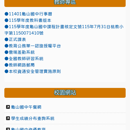
教師專區
●11401龜山國中行事曆
●115學年度教科書版本
●115學年度龜山國中課程計畫核定文號115年7月31日桃教小
字第1150071410號
●正式課表
●教育公務單一認證授權平台
●雲端差勤系統
●全國教師研習系統
●教師網路郵局
●本校資通安全管理實施原則
校園網站
龜山國中午餐網
學生成績分布查詢系統
龜山國中資優教育