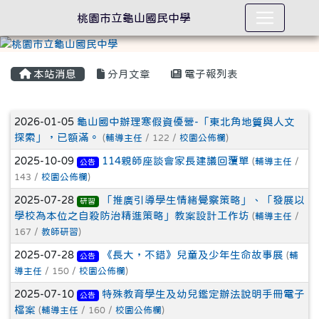
桃園市立龜山國民中學
本站消息
分月文章
電子報列表
文章列表
2026-01-05
龜山國中辦理寒假資優營-「東北角地質與人文
探索」，已額滿。
(
輔導主任
/ 122 /
校園公佈欄
)
2025-10-09
114親師座談會家長建議回覆單
(
輔導主任
/
公告
143 /
校園公佈欄
)
2025-07-28
「推廣引導學生情緒覺察策略」、「發展以
研習
學校為本位之自殺防治精進策略」教案設計工作坊
(
輔導主任
/
167 /
教師研習
)
2025-07-28
《長大，不錯》兒童及少年生命故事展
(
輔
公告
導主任
/ 150 /
校園公佈欄
)
2025-07-10
特殊教育學生及幼兒鑑定辦法說明手冊電子
公告
檔案
(
輔導主任
/ 160 /
校園公佈欄
)