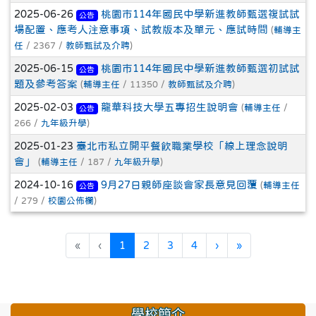
2025-06-26
桃園市114年國民中學新進教師甄選複試試
公告
場配置、應考人注意事項、試教版本及單元、應試時間
(
輔導主
任
/ 2367 /
教師甄試及介聘
)
2025-06-15
桃園市114年國民中學新進教師甄選初試試
公告
題及參考答案
(
輔導主任
/ 11350 /
教師甄試及介聘
)
2025-02-03
龍華科技大學五專招生說明會
(
輔導主任
/
公告
266 /
九年級升學
)
2025-01-23
臺北市私立開平餐飲職業學校「線上理念說明
會」
(
輔導主任
/ 187 /
九年級升學
)
2024-10-16
9月27日親師座談會家長意見回覆
(
輔導主任
公告
/ 279 /
校園公佈欄
)
(目前頁次)
下一頁
最後頁
«
‹
1
2
3
4
›
»
學校簡介