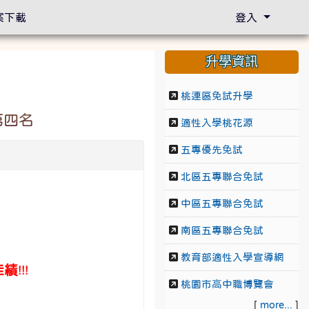
案下載
登入
升學資訊
桃連區免試升學
第四名
適性入學桃花源
五專優先免試
北區五專聯合免試
中區五專聯合免試
南區五專聯合免試
教育部適性入學宣導網
佳績
!!!
桃園市高中職博覽會
[
more...
]