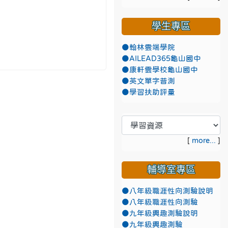
學生專區
●翰林雲端學院
●AILEAD365龜山國中
●康軒雲學校龜山國中
●英文單字普測
●學習扶助評量
[
more...
]
輔導室專區
●八年級職涯性向測驗說明
●八年級職涯性向測驗
●九年級興趣測驗說明
●九年級興趣測驗