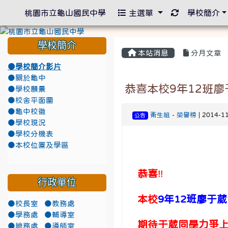
重新取得佈景
桃園市立龜山國民中學
主選單
學校簡介
學校簡介
本站消息
分月文章
●學校簡介影片
●關於龜中
恭喜本校9年12班
●學校願景
●校舍平面圖
●龜中校徽
衛生組
-
榮譽榜
| 2014-1
公告
●學校現況
●學校分機表
●本校位置及學區
恭喜
!!
行政單位
本校
9年12班廖于
●校長室
●教務處
●學務處
●輔導室
期待于葳同學力爭
●總務處
●導師室