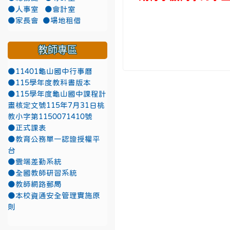
●人事室
●會計室
●家長會
●場地租借
教師專區
●11401龜山國中行事曆
●115學年度教科書版本
●115學年度龜山國中課程計
畫核定文號115年7月31日桃
教小字第1150071410號
●正式課表
●教育公務單一認證授權平
台
●雲端差勤系統
●全國教師研習系統
●教師網路郵局
●本校資通安全管理實施原
則