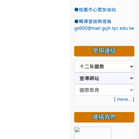
●
桃園市心靈加油站
●
輔導室諮詢信箱
gs600@mail.gsjh.tyc.edu.tw
常用連結
[
more...
]
連絡我們