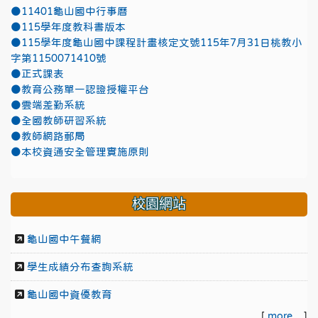
●11401龜山國中行事曆
●115學年度教科書版本
●115學年度龜山國中課程計畫核定文號115年7月31日桃教小
字第1150071410號
●正式課表
●教育公務單一認證授權平台
●雲端差勤系統
●全國教師研習系統
●教師網路郵局
●本校資通安全管理實施原則
校園網站
龜山國中午餐網
學生成績分布查詢系統
龜山國中資優教育
[
more...
]