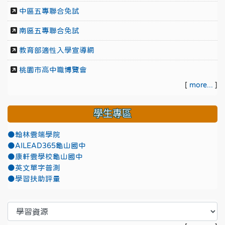
中區五專聯合免試
南區五專聯合免試
教育部適性入學宣導網
桃園市高中職博覽會
[
more...
]
學生專區
●翰林雲端學院
●AILEAD365龜山國中
●康軒雲學校龜山國中
●英文單字普測
●學習扶助評量