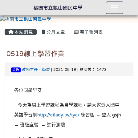
桃園市立龜山國民中學
本站消息
分月文章
電子報列表
0519線上學習作業
教務主任
-
學習
| 2021-05-19 | 點閱數： 1473
公告
各位同學早安
今天為線上學習課程為自學課程，請大家登入國中
英語學習網
練習區
→
登入
http://etlady.tw/tyc/
gsjh
→
班級座號
→
進行測驗