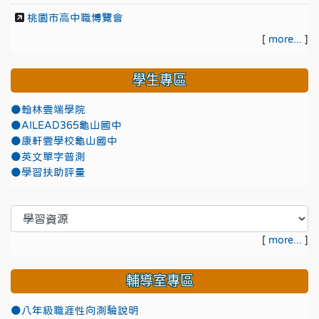
桃園市高中職博覽會
[
more...
]
學生專區
●翰林雲端學院
●AILEAD365龜山國中
●康軒雲學校龜山國中
●英文單字普測
●學習扶助評量
[
more...
]
輔導室專區
●八年級職涯性向測驗說明