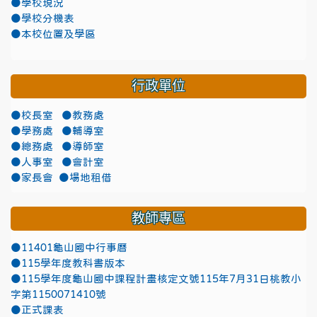
●學校現況
●學校分機表
●本校位置及學區
行政單位
●校長室
●教務處
●學務處
●輔導室
●總務處
●導師室
●人事室
●會計室
●家長會
●場地租借
教師專區
●11401龜山國中行事曆
●115學年度教科書版本
●115學年度龜山國中課程計畫核定文號115年7月31日桃教小
字第1150071410號
●正式課表