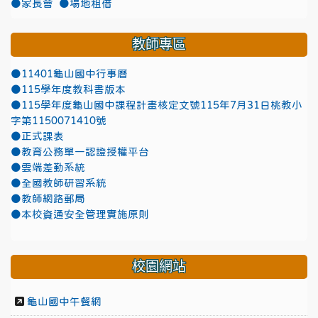
●家長會
●場地租借
教師專區
●11401龜山國中行事曆
●115學年度教科書版本
●115學年度龜山國中課程計畫核定文號115年7月31日桃教小
字第1150071410號
●正式課表
●教育公務單一認證授權平台
●雲端差勤系統
●全國教師研習系統
●教師網路郵局
●本校資通安全管理實施原則
校園網站
龜山國中午餐網