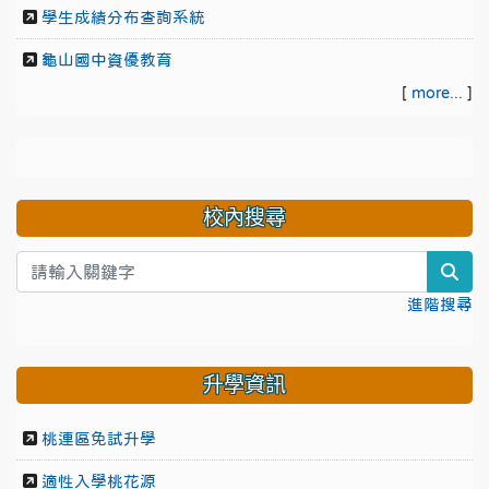
學生成績分布查詢系統
龜山國中資優教育
[
more...
]
校內搜尋
sea
進階搜尋
升學資訊
桃連區免試升學
適性入學桃花源