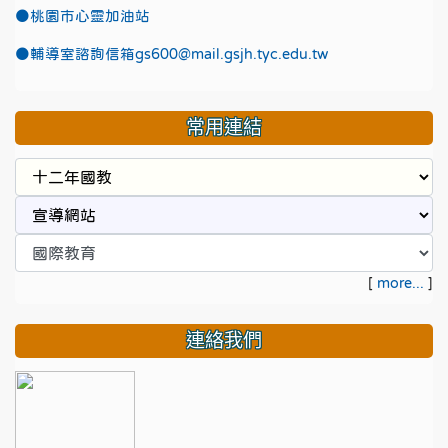
●
桃園市心靈加油站
●
輔導室諮詢信箱gs600@mail.gsjh.tyc.edu.tw
常用連結
[
more...
]
連絡我們