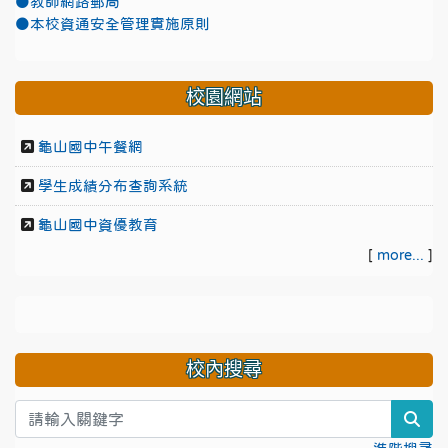
●教師網路郵局
●本校資通安全管理實施原則
校園網站
龜山國中午餐網
學生成績分布查詢系統
龜山國中資優教育
[
more...
]
校內搜尋
sea