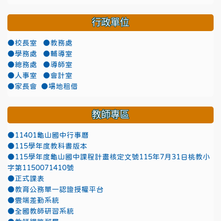
行政單位
●校長室
●教務處
●學務處
●輔導室
●總務處
●導師室
●人事室
●會計室
●家長會
●場地租借
教師專區
●11401龜山國中行事曆
●115學年度教科書版本
●115學年度龜山國中課程計畫核定文號115年7月31日桃教小
字第1150071410號
●正式課表
●教育公務單一認證授權平台
●雲端差勤系統
●全國教師研習系統