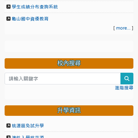
學生成績分布查詢系統
龜山國中資優教育
[
more...
]
校內搜尋
sea
進階搜尋
升學資訊
桃連區免試升學
適性入學桃花源