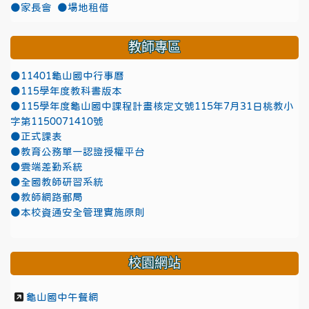
●家長會
●場地租借
教師專區
●11401龜山國中行事曆
●115學年度教科書版本
●115學年度龜山國中課程計畫核定文號115年7月31日桃教小
字第1150071410號
●正式課表
●教育公務單一認證授權平台
●雲端差勤系統
●全國教師研習系統
●教師網路郵局
●本校資通安全管理實施原則
校園網站
龜山國中午餐網