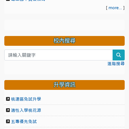
[
more...
]
校內搜尋
sea
進階搜尋
升學資訊
桃連區免試升學
適性入學桃花源
五專優先免試