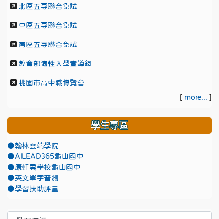
北區五專聯合免試
中區五專聯合免試
南區五專聯合免試
教育部適性入學宣導網
桃園市高中職博覽會
[
more...
]
學生專區
●翰林雲端學院
●AILEAD365龜山國中
●康軒雲學校龜山國中
●英文單字普測
●學習扶助評量