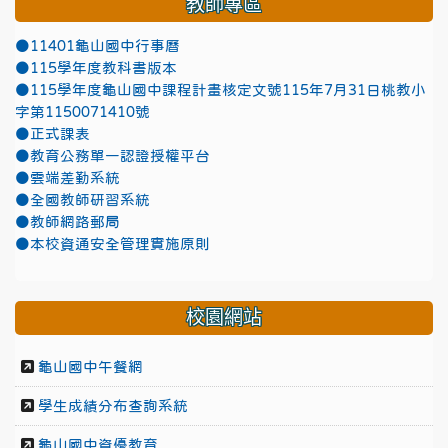
教師專區
●11401龜山國中行事曆
●115學年度教科書版本
●115學年度龜山國中課程計畫核定文號115年7月31日桃教小
字第1150071410號
●正式課表
●教育公務單一認證授權平台
●雲端差勤系統
●全國教師研習系統
●教師網路郵局
●本校資通安全管理實施原則
校園網站
龜山國中午餐網
學生成績分布查詢系統
龜山國中資優教育