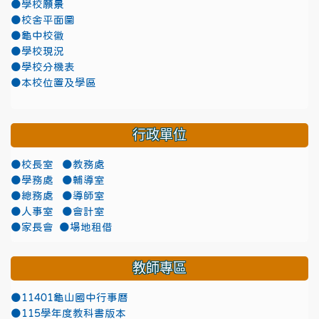
●學校願景
●校舍平面圖
●龜中校徽
●學校現況
●學校分機表
●本校位置及學區
行政單位
●校長室
●教務處
●學務處
●輔導室
●總務處
●導師室
●人事室
●會計室
●家長會
●場地租借
教師專區
●11401龜山國中行事曆
●115學年度教科書版本