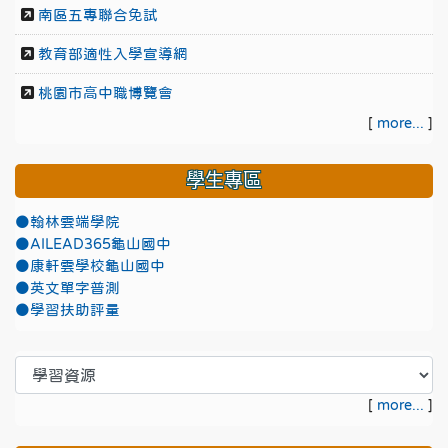
南區五專聯合免試
教育部適性入學宣導網
桃園市高中職博覽會
[
more...
]
學生專區
●翰林雲端學院
●AILEAD365龜山國中
●康軒雲學校龜山國中
●英文單字普測
●學習扶助評量
[
more...
]