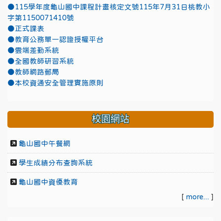
●115學年度龜山國中課程計畫核定文號115年7月31日桃教小
字第1150071410號
●正式課表
●教育公務單一認證授權平台
●雲端差勤系統
●全國教師研習系統
●教師網路郵局
●本校資通安全管理實施原則
校園網站
龜山國中午餐網
學生成績分布查詢系統
龜山國中資優教育
[
more...
]