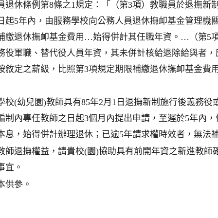
員退休條例第8條之1規定：「（第3項）教職員於退撫新
日起5年內，由服務學校向公務人員退休撫卹基金管理機
補繳退休撫卹基金費用…始得併計其任職年資。…（第5
務役軍職、替代役人員年資，其未併計核給退除給與者，
按敘定之薪級，比照第3項規定期限補繳退休撫卹基金費
學校(幼兒園)教師具有85年2月1日退撫新制施行後義務
編制內專任教師之日起3個月內提出申請，至遲於5年內，
本息，始得併計辦理退休；已逾5年請求權時效者，無法
教師退撫權益，請貴校(園)協助具有前開年資之新進教師
事宜。
本供參。