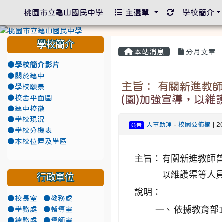
重新取得佈景
桃園市立龜山國民中學
主選單
學校簡介
學校簡介
本站消息
分月文章
●學校簡介影片
●關於龜中
主旨： 有關新進教
●學校願景
(園)加強宣導，以
●校舍平面圖
●龜中校徽
●學校現況
人事助理
-
校園公佈欄
| 2
公告
●學校分機表
●本校位置及學區
主旨：
有關新進教師
以維護渠等人
行政單位
說明：
●校長室
●教務處
一、
依據教育部10
●學務處
●輔導室
●總務處
●導師室