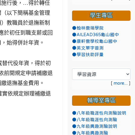
制施行後，…得於轉任
關（以下簡稱基金管理
學生專區
項）教職員於退撫新制
●翰林雲端學院
應於初任到職支薪或回
●AILEAD365龜山國中
●康軒雲學校龜山國中
用，始得併計年資。
●英文單字普測
●學習扶助評量
役或替代役年資，得於初
依前開規定申請補繳退
補繳退撫基金費用。
[
more...
]
確實依規定辦理補繳退
輔導室專區
●八年級職涯性向測驗說明
●八年級職涯性向測驗
●九年級興趣測驗說明
●九年級興趣測驗