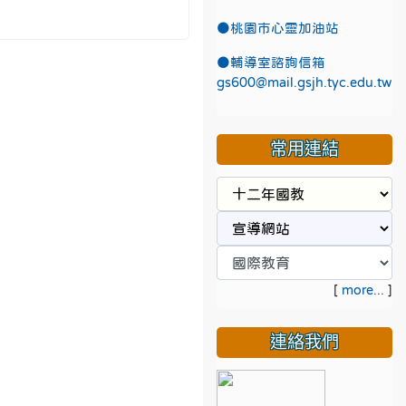
●
桃園市心靈加油站
●
輔導室諮詢信箱
gs600@mail.gsjh.tyc.edu.tw
常用連結
[
more...
]
連絡我們