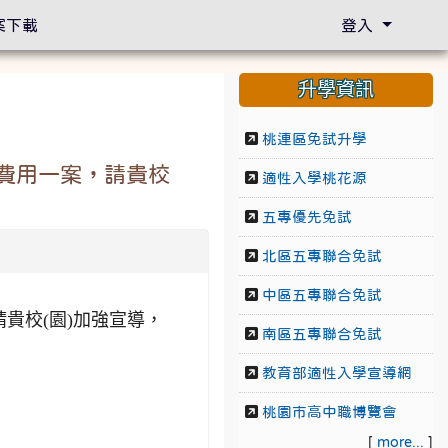
案下載
登入
升學資訊
桃連區免試升學
費用一案，請貴校
適性入學桃花源
五專優先免試
北區五專聯合免試
中區五專聯合免試
貴校(園)加強宣導，
南區五專聯合免試
教育部適性入學宣導網
桃園市高中職博覽會
[
more...
]