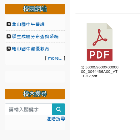
校園網站
龜山國中午餐網
學生成績分布查詢系統
龜山國中資優教育
[
more...
]
1) 380059600X00000
00_0044436A00_AT
TCH2.pdf
校內搜尋
search
進階搜尋