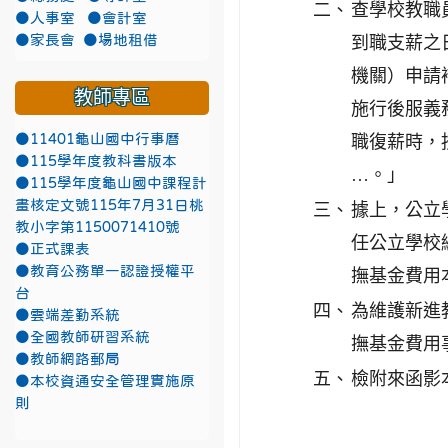
二、
查學校教職
●人事室
●會計室
●家長會
●場地租借
到職支薪之
機關）申請
教師專區
施行後服義
●11401龜山國中行事曆
職復薪時，
●115學年度教科書版本
…。」
●115學年度龜山國中課程計
畫核定文號115年7月31日桃
三、
據上，公立
教小字第1150071410號
任公立學校
●正式課表
●教育公務單一認證授權平
撫基金費用
台
四、
為維護新進
●雲端差勤系統
●全國教師研習系統
撫基金費用
●教師網路郵局
五、
檢附來函影
●本校資通安全管理實施原
則