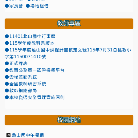
●家長會
●場地租借
教師專區
●11401龜山國中行事曆
●115學年度教科書版本
●115學年度龜山國中課程計畫核定文號115年7月31日桃教小
字第1150071410號
●正式課表
●教育公務單一認證授權平台
●雲端差勤系統
●全國教師研習系統
●教師網路郵局
●本校資通安全管理實施原則
校園網站
龜山國中午餐網