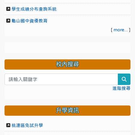
學生成績分布查詢系統
龜山國中資優教育
[
more...
]
校內搜尋
sea
進階搜尋
升學資訊
桃連區免試升學