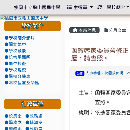
重新取得佈景
桃園市立龜山國民中學
主選單
學校簡介
學校簡介
本站消息
分月文章
●學校簡介影片
●關於龜中
函轉客家委員會修正
●學校願景
屬，請查照。
●校舍平面圖
●龜中校徽
●學校現況
人事助理
-
校園公佈欄
| 2
公告
●學校分機表
●本校位置及學區
主旨：
函轉客家委員
查照。
行政單位
說明：
依據客家委員會1
●校長室
●教務處
●學務處
●輔導室
●總務處
●導師室