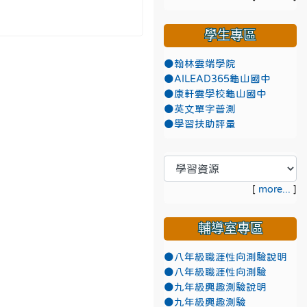
學生專區
●翰林雲端學院
●AILEAD365龜山國中
●康軒雲學校龜山國中
●英文單字普測
●學習扶助評量
[
more...
]
輔導室專區
●八年級職涯性向測驗說明
●八年級職涯性向測驗
●九年級興趣測驗說明
●九年級興趣測驗