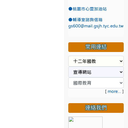
●
桃園市心靈加油站
●
輔導室諮詢信箱
gs600@mail.gsjh.tyc.edu.tw
常用連結
[
more...
]
連絡我們