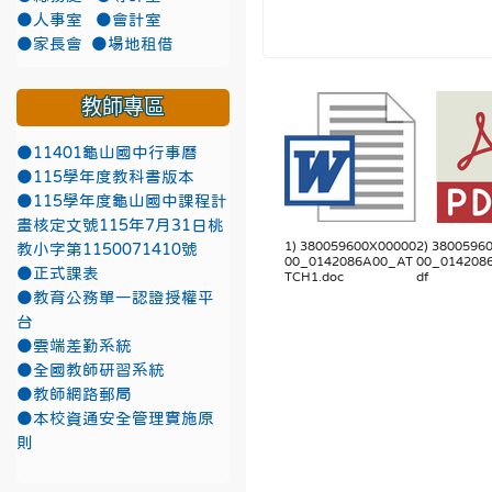
●人事室
●會計室
●家長會
●場地租借
教師專區
●11401龜山國中行事曆
●115學年度教科書版本
●115學年度龜山國中課程計
畫核定文號115年7月31日桃
1) 380059600X00000
2) 3800596
教小字第1150071410號
00_0142086A00_AT
00_0142086
●正式課表
TCH1.doc
df
●教育公務單一認證授權平
台
●雲端差勤系統
●全國教師研習系統
●教師網路郵局
●本校資通安全管理實施原
則