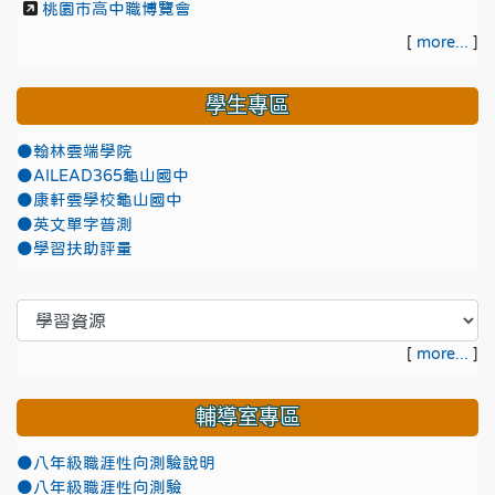
桃園市高中職博覽會
[
more...
]
學生專區
●翰林雲端學院
●AILEAD365龜山國中
●康軒雲學校龜山國中
●英文單字普測
●學習扶助評量
[
more...
]
輔導室專區
●八年級職涯性向測驗說明
●八年級職涯性向測驗