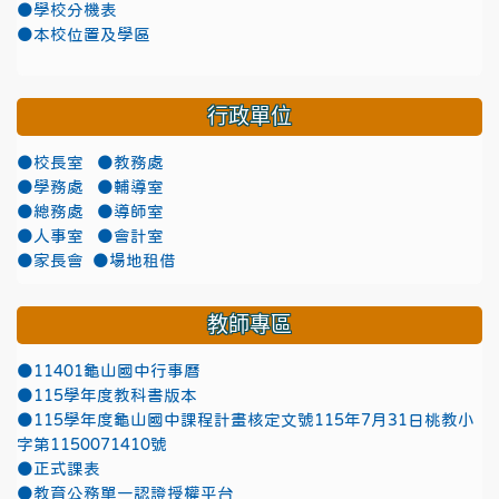
●學校分機表
●本校位置及學區
行政單位
●校長室
●教務處
●學務處
●輔導室
●總務處
●導師室
●人事室
●會計室
●家長會
●場地租借
教師專區
●11401龜山國中行事曆
●115學年度教科書版本
●115學年度龜山國中課程計畫核定文號115年7月31日桃教小
字第1150071410號
●正式課表
●教育公務單一認證授權平台