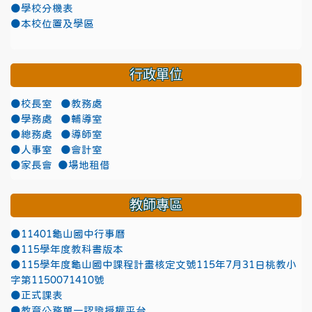
●學校分機表
●本校位置及學區
行政單位
●校長室
●教務處
●學務處
●輔導室
●總務處
●導師室
●人事室
●會計室
●家長會
●場地租借
教師專區
●11401龜山國中行事曆
●115學年度教科書版本
●115學年度龜山國中課程計畫核定文號115年7月31日桃教小
字第1150071410號
●正式課表
●教育公務單一認證授權平台