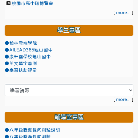
桃園市高中職博覽會
[
more...
]
學生專區
●翰林雲端學院
●AILEAD365龜山國中
●康軒雲學校龜山國中
●英文單字普測
●學習扶助評量
[
more...
]
輔導室專區
●八年級職涯性向測驗說明
●八年級職涯性向測驗