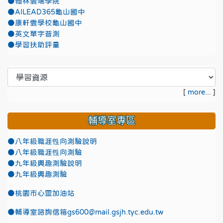
●翰林雲端學院
●AILEAD365龜山國中
●康軒雲學校龜山國中
●英文單字普測
●學習扶助評量
[
more...
]
輔導室專區
●八年級職涯性向測驗說明
●八年級職涯性向測驗
●九年級興趣測驗說明
●九年級興趣測驗
●
桃園市心靈加油站
●
輔導室諮詢信箱gs600@mail.gsjh.tyc.edu.tw