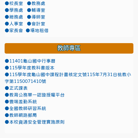
●校長室
●教務處
●學務處
●輔導室
●總務處
●導師室
●人事室
●會計室
●家長會
●場地租借
教師專區
●11401龜山國中行事曆
●115學年度教科書版本
●115學年度龜山國中課程計畫核定文號115年7月31日桃教小
字第1150071410號
●正式課表
●教育公務單一認證授權平台
●雲端差勤系統
●全國教師研習系統
●教師網路郵局
●本校資通安全管理實施原則