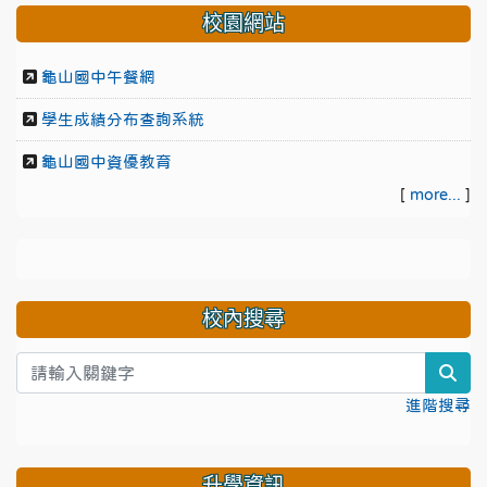
校園網站
龜山國中午餐網
學生成績分布查詢系統
龜山國中資優教育
[
more...
]
校內搜尋
sea
進階搜尋
升學資訊