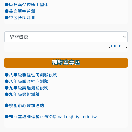
●康軒雲學校龜山國中
●英文單字普測
●學習扶助評量
[
more...
]
輔導室專區
●八年級職涯性向測驗說明
●八年級職涯性向測驗
●九年級興趣測驗說明
●九年級興趣測驗
●
桃園市心靈加油站
●
輔導室諮詢信箱gs600@mail.gsjh.tyc.edu.tw