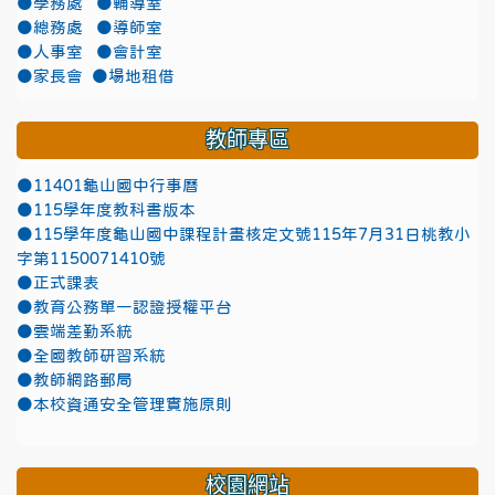
●學務處
●輔導室
●總務處
●導師室
●人事室
●會計室
●家長會
●場地租借
教師專區
●11401龜山國中行事曆
●115學年度教科書版本
●115學年度龜山國中課程計畫核定文號115年7月31日桃教小
字第1150071410號
●正式課表
●教育公務單一認證授權平台
●雲端差勤系統
●全國教師研習系統
●教師網路郵局
●本校資通安全管理實施原則
校園網站