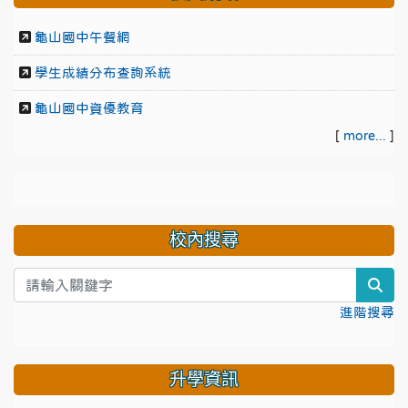
龜山國中午餐網
學生成績分布查詢系統
龜山國中資優教育
[
more...
]
校內搜尋
sea
進階搜尋
升學資訊