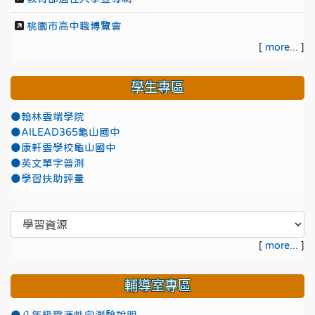
桃園市高中職博覽會
[
more...
]
學生專區
●翰林雲端學院
●AILEAD365龜山國中
●康軒雲學校龜山國中
●英文單字普測
●學習扶助評量
[
more...
]
輔導室專區