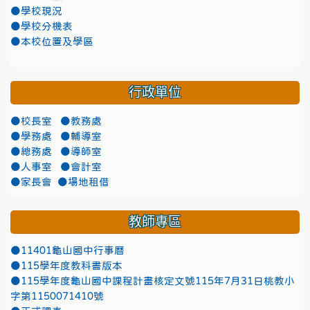
●學校現況
●學校分機表
●本校位置及學區
行政單位
●校長室
●教務處
●學務處
●輔導室
●總務處
●導師室
●人事室
●會計室
●家長會
●場地租借
教師專區
●11401龜山國中行事曆
●115學年度教科書版本
●115學年度龜山國中課程計畫核定文號115年7月31日桃教小
字第1150071410號