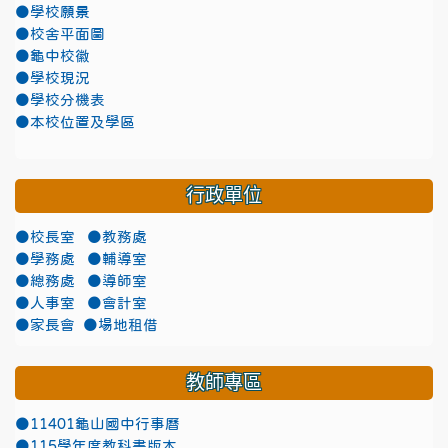
●學校願景
●校舍平面圖
●龜中校徽
●學校現況
●學校分機表
●本校位置及學區
行政單位
●校長室
●教務處
●學務處
●輔導室
●總務處
●導師室
●人事室
●會計室
●家長會
●場地租借
教師專區
●11401龜山國中行事曆
●115學年度教科書版本