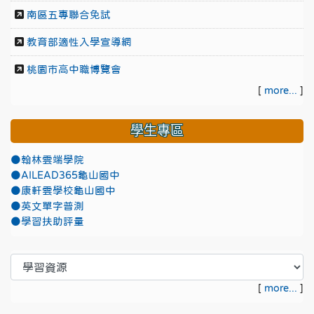
南區五專聯合免試
教育部適性入學宣導網
桃園市高中職博覽會
[
more...
]
學生專區
●翰林雲端學院
●AILEAD365龜山國中
●康軒雲學校龜山國中
●英文單字普測
●學習扶助評量
[
more...
]