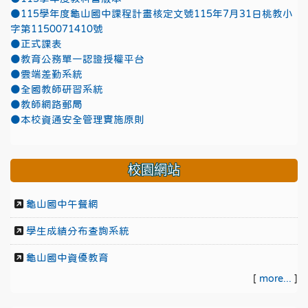
●115學年度龜山國中課程計畫核定文號115年7月31日桃教小
字第1150071410號
●正式課表
●教育公務單一認證授權平台
●雲端差勤系統
●全國教師研習系統
●教師網路郵局
●本校資通安全管理實施原則
校園網站
龜山國中午餐網
學生成績分布查詢系統
龜山國中資優教育
[
more...
]