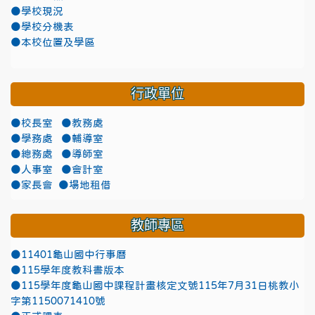
●學校現況
●學校分機表
●本校位置及學區
行政單位
●校長室
●教務處
●學務處
●輔導室
●總務處
●導師室
●人事室
●會計室
●家長會
●場地租借
教師專區
●11401龜山國中行事曆
●115學年度教科書版本
●115學年度龜山國中課程計畫核定文號115年7月31日桃教小
字第1150071410號