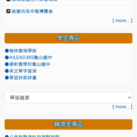
桃園市高中職博覽會
[
more...
]
學生專區
●翰林雲端學院
●AILEAD365龜山國中
●康軒雲學校龜山國中
●英文單字普測
●學習扶助評量
[
more...
]
輔導室專區