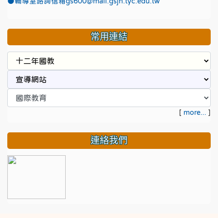
●
輔導室諮詢信箱gs600@mail.gsjh.tyc.edu.tw
常用連結
[
more...
]
連絡我們