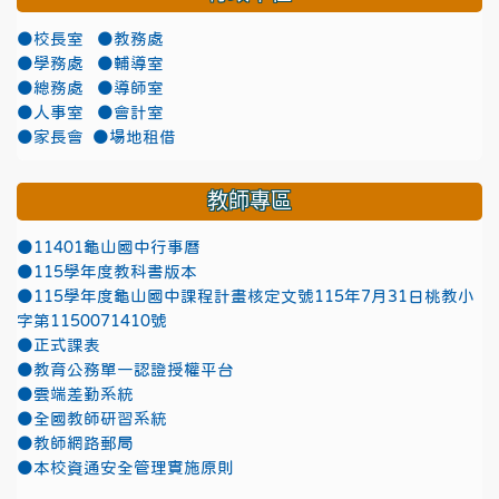
●校長室
●教務處
●學務處
●輔導室
●總務處
●導師室
●人事室
●會計室
●家長會
●場地租借
教師專區
●11401龜山國中行事曆
●115學年度教科書版本
●115學年度龜山國中課程計畫核定文號115年7月31日桃教小
字第1150071410號
●正式課表
●教育公務單一認證授權平台
●雲端差勤系統
●全國教師研習系統
●教師網路郵局
●本校資通安全管理實施原則