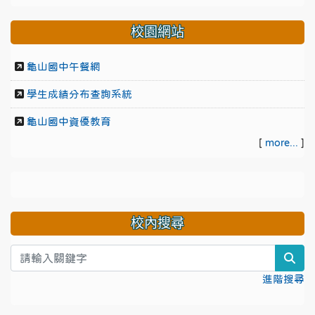
校園網站
龜山國中午餐網
學生成績分布查詢系統
龜山國中資優教育
[
more...
]
校內搜尋
sea
進階搜尋