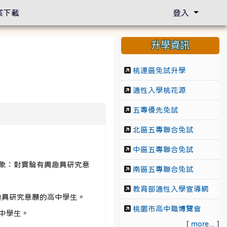
案下載
登入
升學資訊
桃連區免試升學
適性入學桃花源
五專優先免試
北區五專聯合免試
中區五專聯合免試
，對象：對實驗有興趣具研究意
南區五專聯合免試
教育部適性入學宣導網
興趣具研究意願的高中學生。
桃園市高中職博覽會
國中學生。
[
more...
]