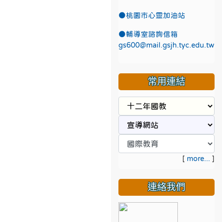
●
桃園市心靈加油站
●
輔導室諮詢信箱
gs600@mail.gsjh.tyc.edu.tw
常用連結
[
more...
]
連絡我們