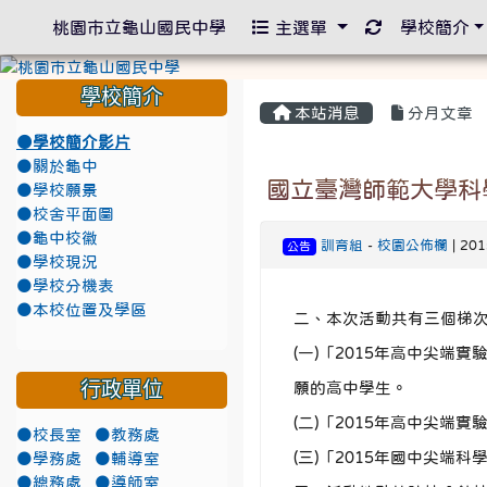
重新取得佈景
桃園市立龜山國民中學
主選單
學校簡介
學校簡介
本站消息
分月文章
●學校簡介影片
●關於龜中
國立臺灣師範大學科
●學校願景
●校舍平面圖
●龜中校徽
訓育組
-
校園公佈欄
| 20
公告
●學校現況
●學校分機表
●本校位置及學區
二、本次活動共有三個梯
(一)「2015年高中尖端
行政單位
願的高中學生。
(二)「2015年高中尖端
●校長室
●教務處
(三)「2015年國中尖端
●學務處
●輔導室
●總務處
●導師室