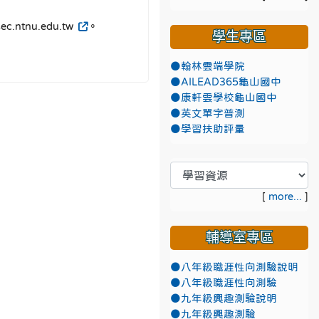
tnu.edu.tw
。
學生專區
●翰林雲端學院
●AILEAD365龜山國中
●康軒雲學校龜山國中
●英文單字普測
●學習扶助評量
[
more...
]
輔導室專區
●八年級職涯性向測驗說明
●八年級職涯性向測驗
●九年級興趣測驗說明
●九年級興趣測驗