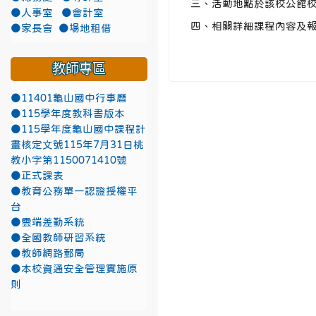
三、活動地點於該校公館校
●人事室
●會計室
四、相關詳細課程內容及報名收費等
●家長會
●場地租借
教師專區
●11401龜山國中行事曆
●115學年度教科書版本
●115學年度龜山國中課程計
畫核定文號115年7月31日桃
教小字第1150071410號
●正式課表
●教育公務單一認證授權平
台
●雲端差勤系統
●全國教師研習系統
●教師網路郵局
●本校資通安全管理實施原
則