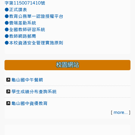
字第1150071410號
●正式課表
●教育公務單一認證授權平台
●雲端差勤系統
●全國教師研習系統
●教師網路郵局
●本校資通安全管理實施原則
校園網站
龜山國中午餐網
學生成績分布查詢系統
龜山國中資優教育
[
more...
]