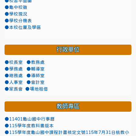
●校舍平面圖
●龜中校徽
●學校現況
●學校分機表
●本校位置及學區
行政單位
●校長室
●教務處
●學務處
●輔導室
●總務處
●導師室
●人事室
●會計室
●家長會
●場地租借
教師專區
●11401龜山國中行事曆
●115學年度教科書版本
●115學年度龜山國中課程計畫核定文號115年7月31日桃教小