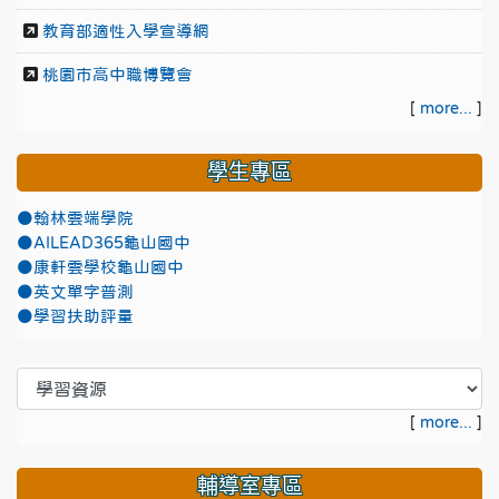
教育部適性入學宣導網
桃園市高中職博覽會
[
more...
]
學生專區
●翰林雲端學院
●AILEAD365龜山國中
●康軒雲學校龜山國中
●英文單字普測
●學習扶助評量
[
more...
]
輔導室專區