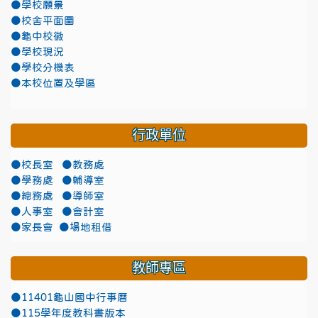
●學校願景
●校舍平面圖
●龜中校徽
●學校現況
●學校分機表
●本校位置及學區
行政單位
●校長室
●教務處
●學務處
●輔導室
●總務處
●導師室
●人事室
●會計室
●家長會
●場地租借
教師專區
●11401龜山國中行事曆
●115學年度教科書版本