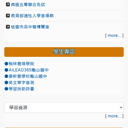
南區五專聯合免試
教育部適性入學宣導網
桃園市高中職博覽會
[
more...
]
學生專區
●翰林雲端學院
●AILEAD365龜山國中
●康軒雲學校龜山國中
●英文單字普測
●學習扶助評量
[
more...
]