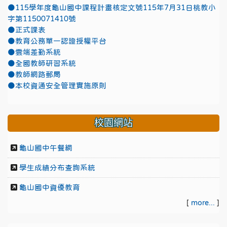
●115學年度龜山國中課程計畫核定文號115年7月31日桃教小
字第1150071410號
●正式課表
●教育公務單一認證授權平台
●雲端差勤系統
●全國教師研習系統
●教師網路郵局
●本校資通安全管理實施原則
校園網站
龜山國中午餐網
學生成績分布查詢系統
龜山國中資優教育
[
more...
]