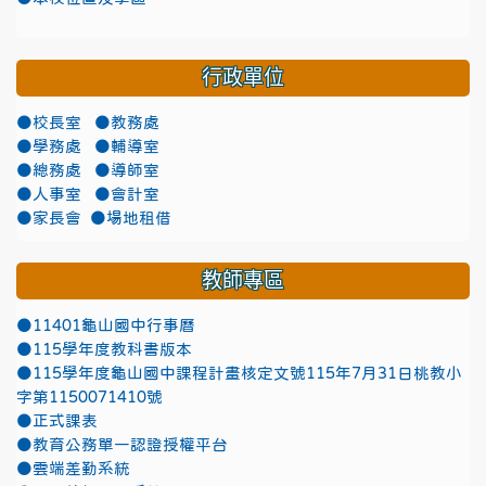
行政單位
●校長室
●教務處
●學務處
●輔導室
●總務處
●導師室
●人事室
●會計室
●家長會
●場地租借
教師專區
●11401龜山國中行事曆
●115學年度教科書版本
●115學年度龜山國中課程計畫核定文號115年7月31日桃教小
字第1150071410號
●正式課表
●教育公務單一認證授權平台
●雲端差勤系統