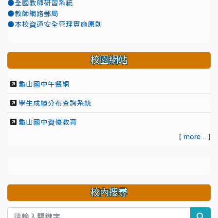
●全國教師研習系統
●教師網路郵局
●本校資通安全管理實施原則
校園網站
龜山國中午餐網
學生成績分布查詢系統
龜山國中資優教育
[
more...
]
校內搜尋
sea