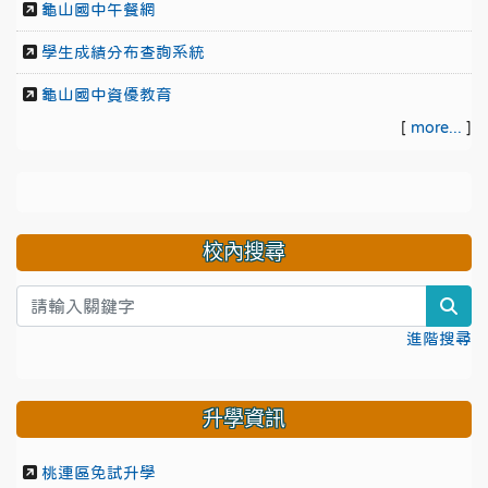
龜山國中午餐網
學生成績分布查詢系統
龜山國中資優教育
[
more...
]
校內搜尋
sea
進階搜尋
升學資訊
桃連區免試升學