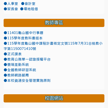
●人事室
●會計室
●家長會
●場地租借
教師專區
●11401龜山國中行事曆
●115學年度教科書版本
●115學年度龜山國中課程計畫核定文號115年7月31日桃教小
字第1150071410號
●正式課表
●教育公務單一認證授權平台
●雲端差勤系統
●全國教師研習系統
●教師網路郵局
●本校資通安全管理實施原則
校園網站