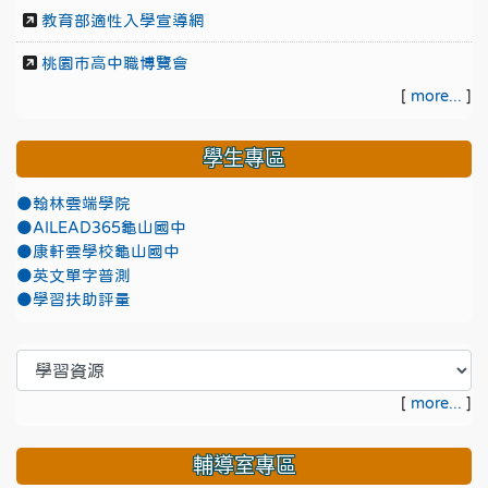
教育部適性入學宣導網
桃園市高中職博覽會
[
more...
]
學生專區
●翰林雲端學院
●AILEAD365龜山國中
●康軒雲學校龜山國中
●英文單字普測
●學習扶助評量
[
more...
]
輔導室專區