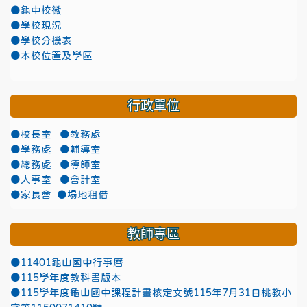
●龜中校徽
●學校現況
●學校分機表
●本校位置及學區
行政單位
●校長室
●教務處
●學務處
●輔導室
●總務處
●導師室
●人事室
●會計室
●家長會
●場地租借
教師專區
●11401龜山國中行事曆
●115學年度教科書版本
●115學年度龜山國中課程計畫核定文號115年7月31日桃教小