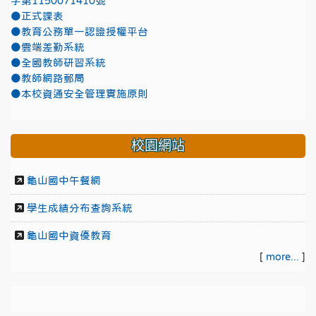
字第1150071410號
●正式課表
●教育公務單一認證授權平台
●雲端差勤系統
●全國教師研習系統
●教師網路郵局
●本校資通安全管理實施原則
校園網站
龜山國中午餐網
學生成績分布查詢系統
龜山國中資優教育
[
more...
]