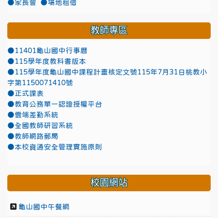
●家長會
●場地租借
教師專區
●11401龜山國中行事曆
●115學年度教科書版本
●115學年度龜山國中課程計畫核定文號115年7月31日桃教小
字第1150071410號
●正式課表
●教育公務單一認證授權平台
●雲端差勤系統
●全國教師研習系統
●教師網路郵局
●本校資通安全管理實施原則
校園網站
龜山國中午餐網