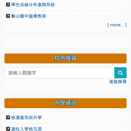
學生成績分布查詢系統
龜山國中資優教育
[
more...
]
校內搜尋
sea
進階搜尋
升學資訊
桃連區免試升學
適性入學桃花源