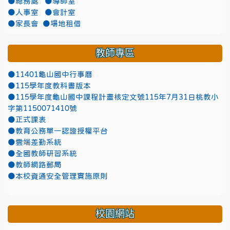
●總務處
●導師室
●人事室
●會計室
●家長會
●場地租借
教師專區
●11401龜山國中行事曆
●115學年度教科書版本
●115學年度龜山國中課程計畫核定文號115年7月31日桃教小
字第1150071410號
●正式課表
●教育公務單一認證授權平台
●雲端差勤系統
●全國教師研習系統
●教師網路郵局
●本校資通安全管理實施原則
校園網站