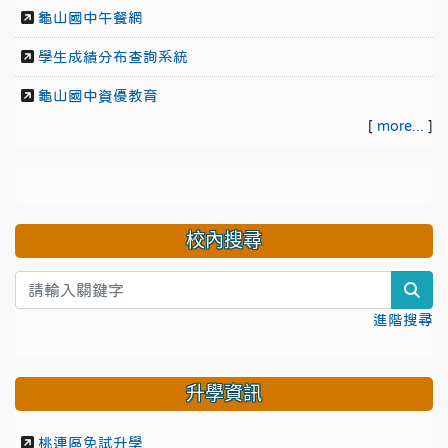
龜山國中午餐網
學生成績分布查詢系統
龜山國中資優教育
[
more...
]
校內搜尋
sea
進階搜尋
升學資訊
桃連區免試升學