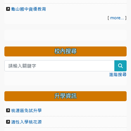
龜山國中資優教育
[
more...
]
校內搜尋
sea
進階搜尋
升學資訊
桃連區免試升學
適性入學桃花源