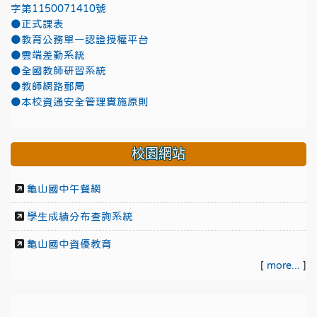
字第1150071410號
●正式課表
●教育公務單一認證授權平台
●雲端差勤系統
●全國教師研習系統
●教師網路郵局
●本校資通安全管理實施原則
校園網站
龜山國中午餐網
學生成績分布查詢系統
龜山國中資優教育
[
more...
]