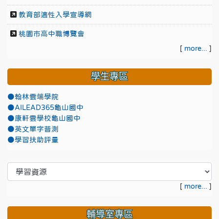
教育部適性入學宣導網
桃園市高中職博覽會
[
more...
]
學生專區
●翰林雲端學院
●AILEAD365龜山國中
●康軒雲學校龜山國中
●英文單字普測
●學習扶助評量
[
more...
]
輔導室專區