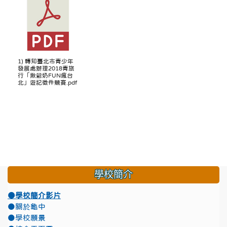
1) 轉知臺北市青少年
發展處辦理2018青旅
行「揪爺奶FUN瘋台
北」遊記徵件競賽.pdf
學校簡介
●學校簡介影片
●關於龜中
●學校願景