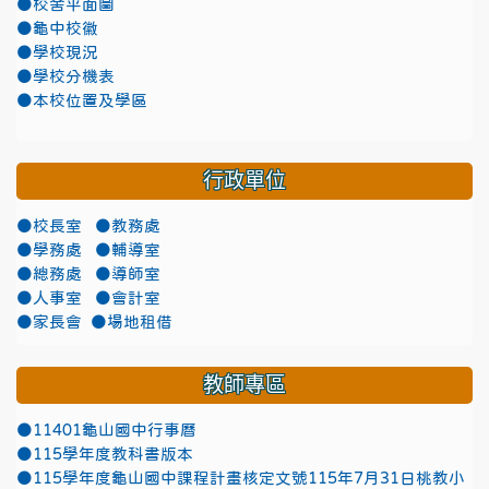
●校舍平面圖
●龜中校徽
●學校現況
●學校分機表
●本校位置及學區
行政單位
●校長室
●教務處
●學務處
●輔導室
●總務處
●導師室
●人事室
●會計室
●家長會
●場地租借
教師專區
●11401龜山國中行事曆
●115學年度教科書版本
●115學年度龜山國中課程計畫核定文號115年7月31日桃教小